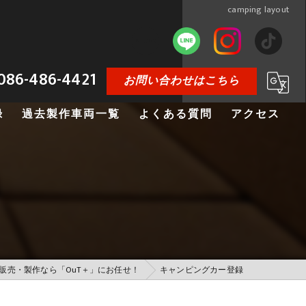
camping layout
086-486-4421
お問い合わせはこちら
録
過去製作車両一覧
よくある質問
アクセス
ＯＵＴ＋製作車両アーカイブス
販売・製作なら「OuT＋」にお任せ！
キャンピングカー登録